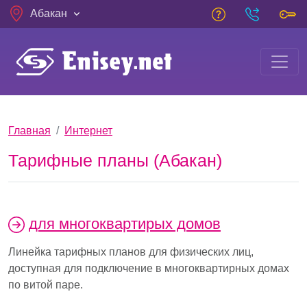
Skip to main content
Абакан
Breadcrumb
Главная
Интернет
Тарифные планы (Абакан)
для многоквартирых домов
Линейка тарифных планов для физических лиц,
доступная для подключение в многоквартирных домах
по витой паре.