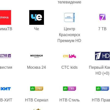
телевидение
имаТВ
Че
Центр
7 ТВ
Красноярск
Премиум HD
вестия
Москва 24
СТС kids
Первый Ка
HD (+0)
В-ХИТ
НТВ Сериал
НТВ Стиль
НТВ Пра