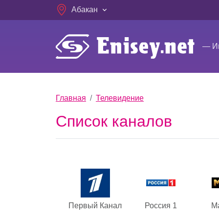
Skip to main content
Абакан
— Ин
Breadcrumb
Главная
Телевидение
Список каналов
Первый Канал
Россия 1
М