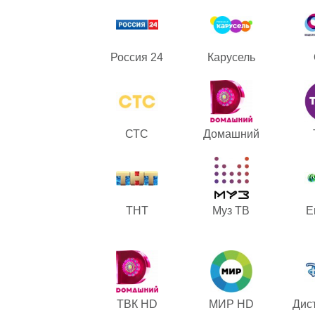
Россия 24
Карусель
СТС
Домашний
ТНТ
Муз ТВ
Е
ТВК HD
МИР HD
Дист