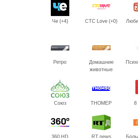
Че (+4)
CTC Love (+0)
Люби
Ретро
Домашние
Псих
животные
Союз
ТНОМЕР
8
360 HD
RT news
Боль