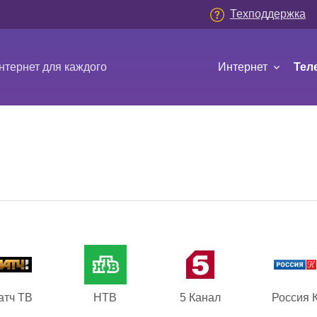
Техподдержка
Main navi
тернет для каждого
Интернет
Тел
атч ТВ
НТВ
5 Канал
Россия 