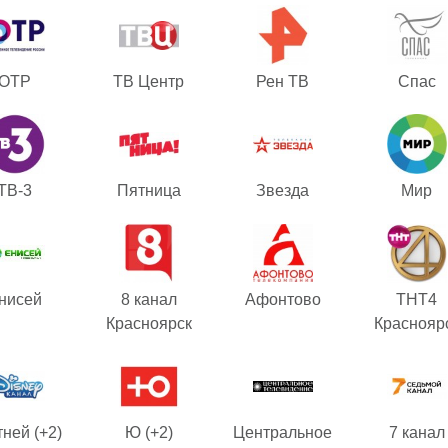
ОТР
ТВ Центр
Рен ТВ
Спас
ТВ-3
Пятница
Звезда
Мир
нисей
8 канал
Афонтово
ТНТ4
Красноярск
Краснояр
ней (+2)
Ю (+2)
Центральное
7 канал