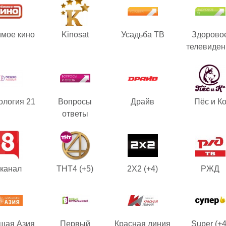
мое кино
Kinosat
Усадьба ТВ
Здорово
телевиден
ология 21
Вопросы
Драйв
Пёс и К
ответы
 канал
ТНТ4 (+5)
2X2 (+4)
РЖД
шая Азия
Первый
Красная линия
Super (+4