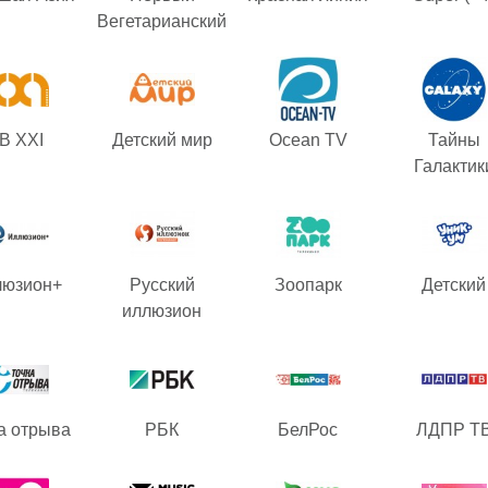
Вегетарианский
В XXI
Детский мир
Ocean TV
Тайны
Галактик
люзион+
Русский
Зоопарк
Детский
иллюзион
а отрыва
РБК
БелРос
ЛДПР Т