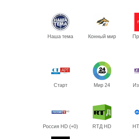
Наша тема
Конный мир
Пр
Старт
Мир 24
Из
Россия HD (+0)
RTД HD
НТ