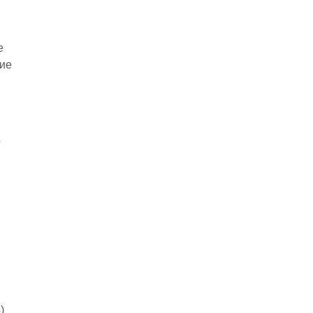
е
ие
о
)