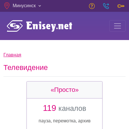
Skip to main content
Минусинск
Breadcrumb
Главная
Телевидение
«Просто»
119
каналов
пауза, перемотка, архив